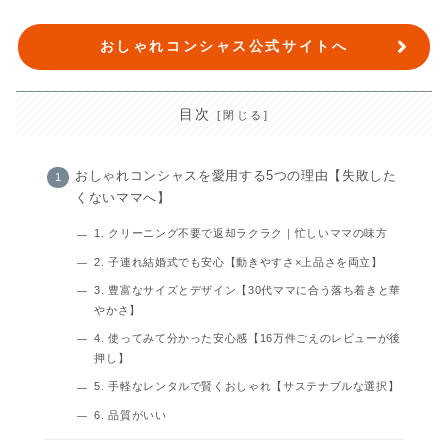
おしゃれコンシャス公式サイトへ
目次
おしゃれコンシャスを愛用する5つの理由【失敗した
くないママへ】
1. クリーニング不要で返却ラクラク｜忙しいママの味方
2. 子連れ結婚式でも安心【動きやすさ×上品さを両立】
3. 豊富なサイズとデザイン【30代ママに合う落ち着きと華
やかさ】
4. 使ってみて分かった安心感【16万件ごえのレビューが後
押し】
5. 手軽なレンタルで賢くおしゃれ【サステナブルな選択】
6. 品質がいい