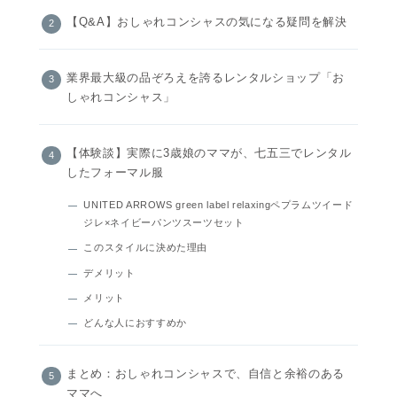
【Q&A】おしゃれコンシャスの気になる疑問を解決
業界最大級の品ぞろえを誇るレンタルショップ「お
しゃれコンシャス」
【体験談】実際に3歳娘のママが、七五三でレンタル
したフォーマル服
UNITED ARROWS green label relaxingペプラムツイード
ジレ×ネイビーパンツスーツセット
このスタイルに決めた理由
デメリット
メリット
どんな人におすすめか
まとめ：おしゃれコンシャスで、自信と余裕のある
ママへ